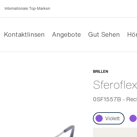
Internationale Top-Marken
Kontaktlinsen
Angebote
Gut Sehen
Hör
Anpassb
BRILLEN
Sferofle
0SF1557B - Recht
Violett