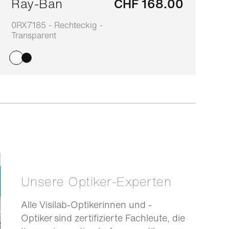
Ray-Ban
CHF 168.00
0RX7185 - Rechteckig -
0
Transparent
S
Unsere Optiker-Experten
Alle Visilab-Optikerinnen und -
Optiker sind zertifizierte Fachleute, die