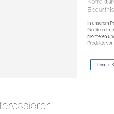
Korrekturgläser und Sonnengläser für jedes
Bedürfni
In unserem Pr
Geräten der n
montieren und 
Produkte von 
Unsere K
teressieren