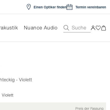
Einen Optiker finden
Termin vereinbaren
Suche
akustik
Nuance Audio
ar
x
eckig - Violett
Violett
Preis der Fassung