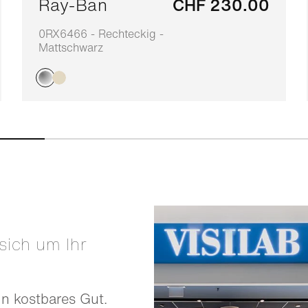
Ray-Ban
CHF 230.00
0RX6466 - Rechteckig -
Mattschwarz
in kostbares Gut.