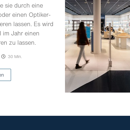
e sie durch eine
oder einen Optiker-
eren lassen. Es wird
 im Jahr einen
ren zu lassen.
30 Min.
en