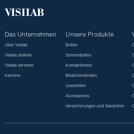
Das Unternehmen
Unsere Produkte
Über Visilab
Brillen
O
Visilab atWork
Sonnenbrillen
O
Visilab atHome
Kontaktlinsen
O
Karriere
Bildschirmbrillen
O
Lesebrillen
O
Accessoires
O
Versicherungen und Garantien
O