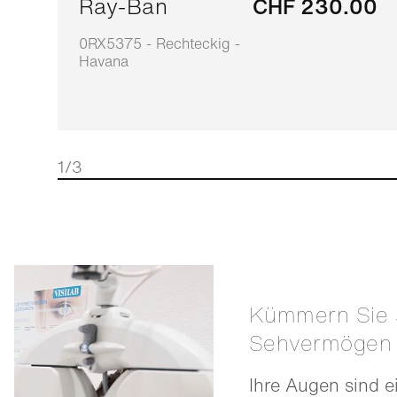
Ray-Ban
CHF 230.00
0RX5375 - Rechteckig -
Havana
1/3
Kümmern Sie sich um Ihr
Sehvermögen
Ihre Augen sind e