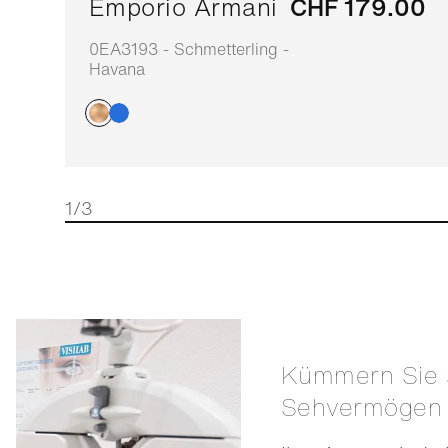
Emporio Armani
CHF 179.00
0EA3193 - Schmetterling -
Havana
1/3
Kümmern Sie sich um Ihr
Sehvermögen