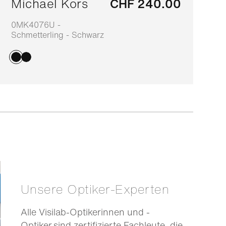
Michael Kors
CHF 240.00
0MK4076U -
0
Schmetterling - Schwarz
-
Unsere Optiker-Experten
Alle Visilab-Optikerinnen und -
Optiker sind zertifizierte Fachleute, die