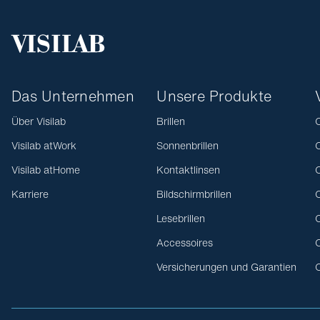
Das Unternehmen
Unsere Produkte
Über Visilab
Brillen
O
Visilab atWork
Sonnenbrillen
O
Visilab atHome
Kontaktlinsen
O
Karriere
Bildschirmbrillen
O
Lesebrillen
O
Accessoires
O
Versicherungen und Garantien
O