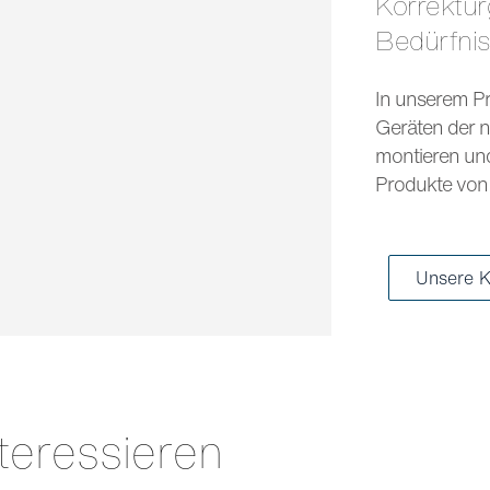
Korrekturgläser und Sonnengläser für jedes
Bedürfni
In unserem Pr
Geräten der n
montieren und 
Produkte von 
Unsere K
teressieren