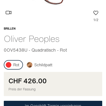
1/2
BRILLEN
Anpassbar
Oliver Peoples
0OV5438U - Quadratisch - Rot
Rot
Schildpatt
CHF 426.00
Preis der Fassung
Im Geschäft Termin vereinbaren