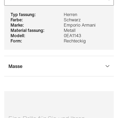
typ fassung:
Herren
farbe:
Schwarz
marke:
Emporio Armani
material fassung:
Metall
modell:
0EA1143
form:
Rechteckig
Masse
stegbreite:
18 mm
glasbreite:
55 mm
bügellänge:
145 mm