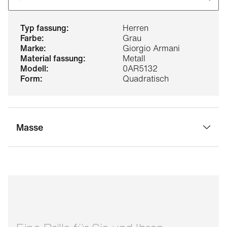
typ fassung:
Herren
farbe:
Grau
marke:
Giorgio Armani
material fassung:
Metall
modell:
0AR5132
form:
Quadratisch
Masse
stegbreite:
19 mm
glasbreite:
54 mm
bügellänge:
145 mm