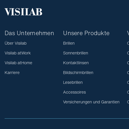
Das Unternehmen
Unsere Produkte
Über Visilab
Brillen
O
Visilab atWork
Sonnenbrillen
O
Visilab atHome
Kontaktlinsen
O
Karriere
Bildschirmbrillen
O
Lesebrillen
O
Accessoires
O
Versicherungen und Garantien
O