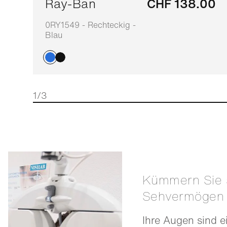
Ray-Ban
CHF 138.00
0RY1549 - Rechteckig -
Blau
1/3
Kümmern Sie sich um Ihr
Sehvermögen
Ihre Augen sind e