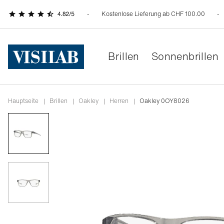
Kostenlose Lieferung ab CHF 100.00
Brillen
Sonnenbrillen
Hauptseite
|
Brillen
|
oakley
|
herren
|
Oakley 0OY8026