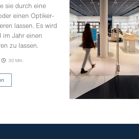
e sie durch eine
oder einen Optiker-
eren lassen. Es wird
 im Jahr einen
ren zu lassen.
30 Min.
en