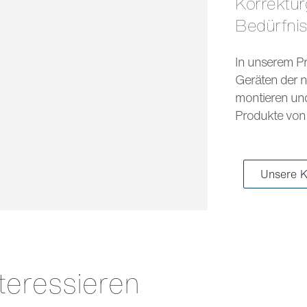
Korrekturgläser und Sonnengläser für jedes
Bedürfni
In unserem Pr
Geräten der n
montieren und 
Produkte von 
Unsere K
teressieren