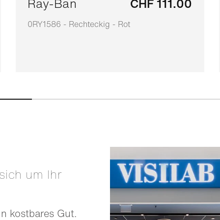
Ray-Ban
CHF 111.00
0RY1586 - Rechteckig - Rot
in kostbares Gut.