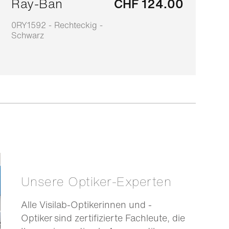
Ray-Ban
CHF 124.00
0RY1592 - Rechteckig -
0
Schwarz
B
Unsere Optiker-Experten
Alle Visilab-Optikerinnen und -
Optiker sind zertifizierte Fachleute, die