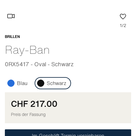
1/2
BRILLEN
Anpassbar
Ray-Ban
0RX5417 - Oval - Schwarz
Blau
Schwarz
CHF 217.00
Preis der Fassung
Im Geschäft Termin vereinbaren