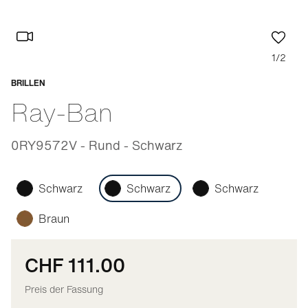
1/2
BRILLEN
Anpassbar
Ray-Ban
0RY9572V - Rund - Schwarz
Schwarz
Schwarz
Schwarz
Braun
CHF 111.00
Preis der Fassung