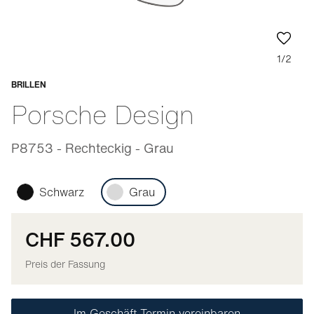
1/2
BRILLEN
Anpassbar
Porsche Design
P8753 - Rechteckig - Grau
Schwarz
Grau
CHF 567.00
Preis der Fassung
Im Geschäft Termin vereinbaren