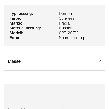
typ fassung:
Damen
farbe:
Schwarz
marke:
Prada
material fassung:
Kunststoff
modell:
0PR 20ZV
form:
Schmetterling
Masse
stegbreite:
17 mm
glasbreite:
54 mm
bügellänge:
140 mm