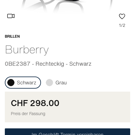
1/2
BRILLEN
Anpassbar
Burberry
0BE2387 - Rechteckig - Schwarz
Schwarz
Grau
CHF 298.00
Preis der Fassung
Im Geschäft Termin vereinbaren