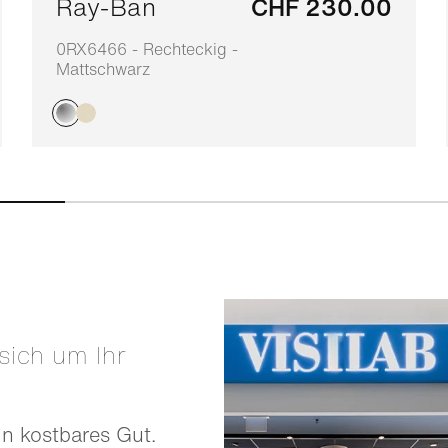
Ray-Ban
CHF 230.00
0RX6466 - Rechteckig -
Mattschwarz
in kostbares Gut.