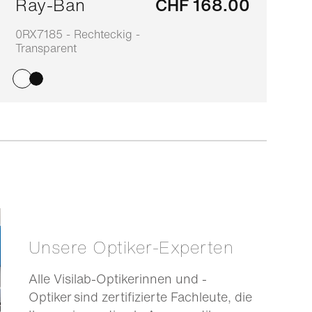
Ray-Ban
CHF 168.00
0RX7185 - Rechteckig -
0
Transparent
S
Unsere Optiker-Experten
Alle Visilab-Optikerinnen und -
Optiker sind zertifizierte Fachleute, die