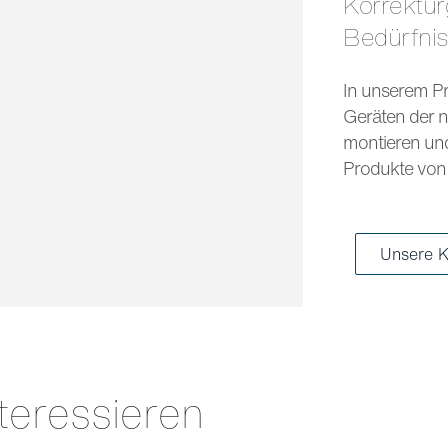
Korrekturgläser und Sonnengläser für jedes
Bedürfni
In unserem Pr
Geräten der n
montieren und 
Produkte von 
Unsere K
teressieren