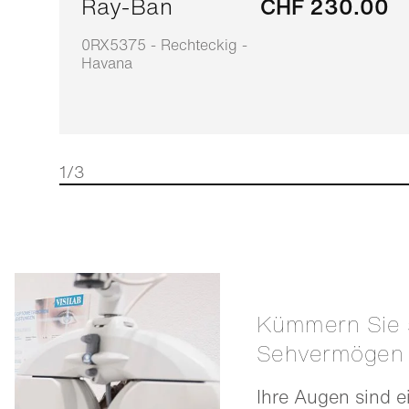
Ray-Ban
CHF 230.00
0RX5375 - Rechteckig -
Havana
1/3
Kümmern Sie sich um Ihr
Sehvermögen
Ihre Augen sind e