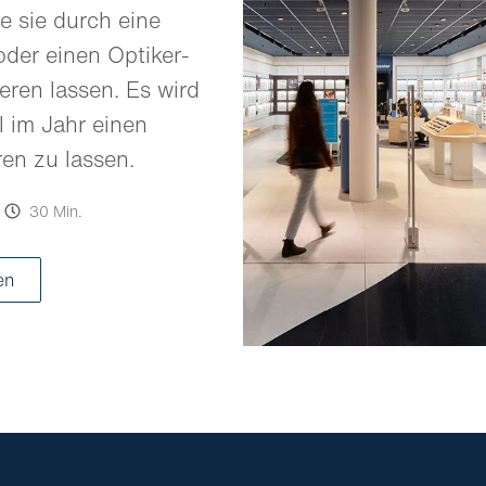
e sie durch eine
oder einen Optiker-
eren lassen. Es wird
 im Jahr einen
ren zu lassen.
30 Min.
en