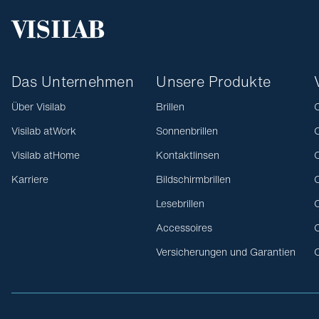
Das Unternehmen
Unsere Produkte
Über Visilab
Brillen
O
Visilab atWork
Sonnenbrillen
O
Visilab atHome
Kontaktlinsen
O
Karriere
Bildschirmbrillen
O
Lesebrillen
O
Accessoires
O
Versicherungen und Garantien
O