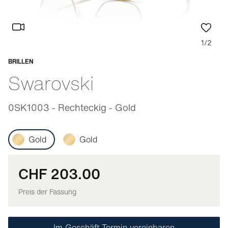
1/2
BRILLEN
Anpassbar
Swarovski
0SK1003 - Rechteckig - Gold
Gold
Gold
CHF 203.00
Preis der Fassung
Im Geschäft Termin vereinbaren