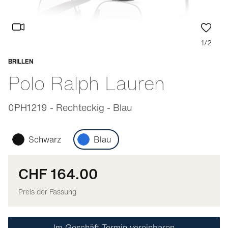
1/2
BRILLEN
Anpassbar
Polo Ralph Lauren
0PH1219 - Rechteckig - Blau
Schwarz
Blau
CHF 164.00
Preis der Fassung
Im Geschäft Termin vereinbaren