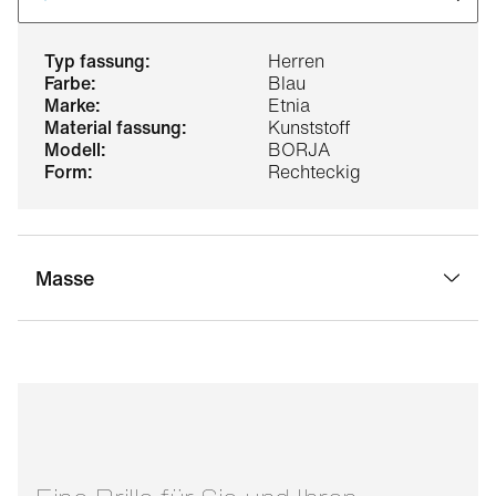
typ fassung:
Herren
farbe:
Blau
marke:
Etnia
material fassung:
Kunststoff
modell:
BORJA
form:
Rechteckig
Masse
stegbreite:
16 mm
glasbreite:
53 mm
bügellänge:
148 mm