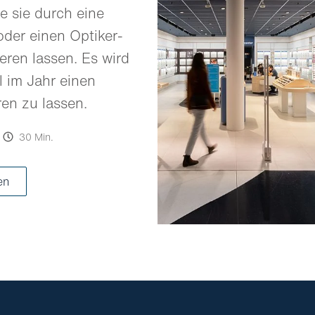
e sie durch eine
oder einen Optiker-
eren lassen. Es wird
 im Jahr einen
ren zu lassen.
30 Min.
en