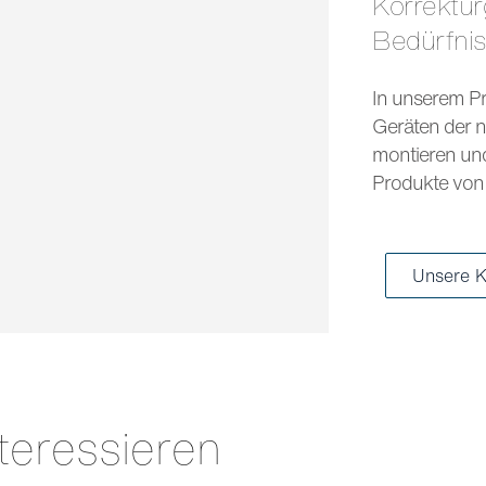
Korrekturgläser und Sonnengläser für jedes
Bedürfni
In unserem Pr
Geräten der n
montieren und 
Produkte von 
Unsere K
teressieren