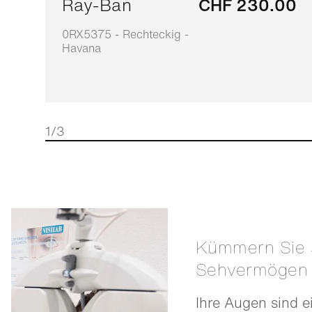
Ray-Ban
CHF 230.00
0RX5375 - Rechteckig -
Havana
1/3
Kümmern Sie sich um Ihr
Sehvermögen
Ihre Augen sind e