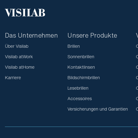
Das Unternehmen
Unsere Produkte
Über Visilab
Brillen
O
Visilab atWork
Sonnenbrillen
O
Visilab atHome
Kontaktlinsen
O
Karriere
Bildschirmbrillen
O
Lesebrillen
O
Accessoires
O
Versicherungen und Garantien
O