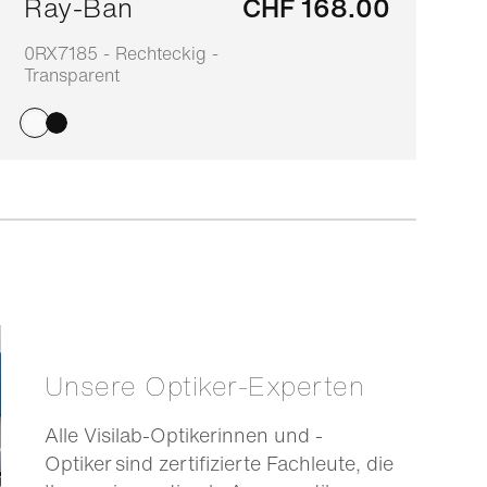
Ray-Ban
CHF 168.00
0RX7185 - Rechteckig -
0
Transparent
S
Unsere Optiker-Experten
Alle Visilab-Optikerinnen und -
Optiker sind zertifizierte Fachleute, die