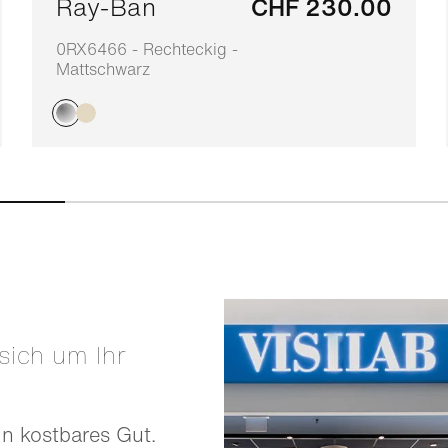
Ray-Ban
CHF 230.00
0RX6466 - Rechteckig -
Mattschwarz
in kostbares Gut.