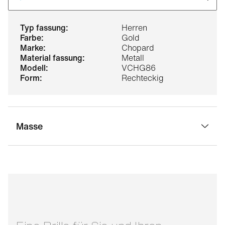
typ fassung:
Herren
farbe:
Gold
marke:
Chopard
material fassung:
Metall
modell:
VCHG86
form:
Rechteckig
Masse
stegbreite:
17 mm
glasbreite:
58 mm
bügellänge:
145 mm