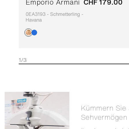
Emporio Armani
CHF 179.00
0EA3193 - Schmetterling -
Havana
1/3
Kümmern Sie sich um Ihr
Sehvermögen