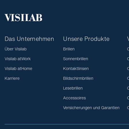
Das Unternehmen
Unsere Produkte
Über Visilab
Brillen
O
Visilab atWork
Sonnenbrillen
O
Visilab atHome
Kontaktlinsen
O
Karriere
Bildschirmbrillen
O
Lesebrillen
O
Accessoires
O
Versicherungen und Garantien
O