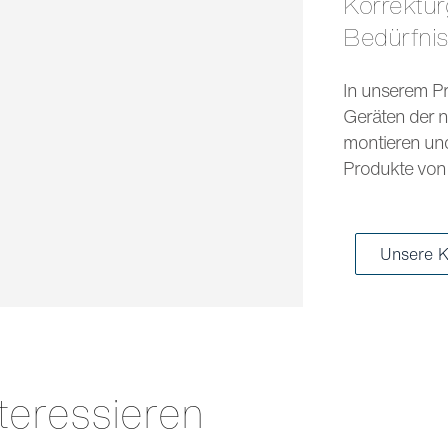
Korrekturgläser und Sonnengläser für jedes
Bedürfni
In unserem Pr
Geräten der n
montieren und 
Produkte von 
Unsere K
teressieren