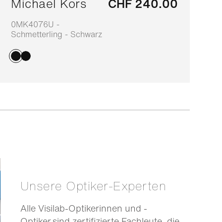
Michael Kors
CHF 240.00
0MK4076U -
0
Schmetterling - Schwarz
-
Unsere Optiker-Experten
Alle Visilab-Optikerinnen und -
Optiker sind zertifizierte Fachleute, die