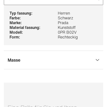
typ fassung:
Herren
farbe:
Schwarz
marke:
Prada
material fassung:
Kunststoff
modell:
0PR B02V
form:
Rechteckig
Masse
stegbreite:
16 mm
glasbreite:
57 mm
bügellänge:
145 mm