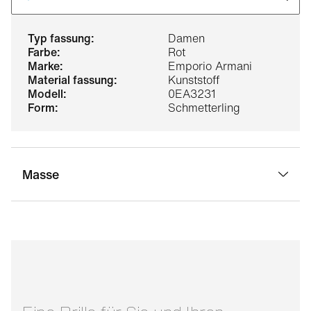
typ fassung:
Damen
farbe:
Rot
marke:
Emporio Armani
material fassung:
Kunststoff
modell:
0EA3231
form:
Schmetterling
Masse
stegbreite:
17 mm
glasbreite:
54 mm
bügellänge:
140 mm