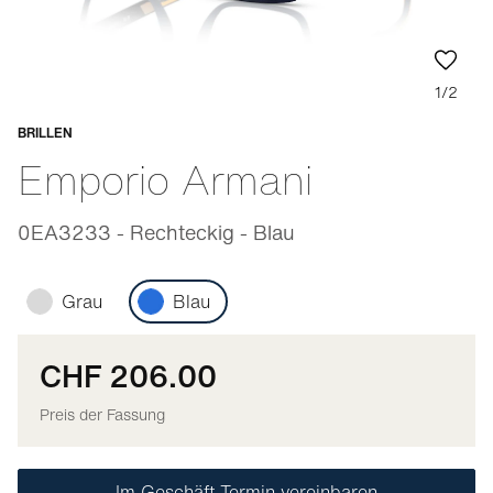
1/2
BRILLEN
Anpassbar
Emporio Armani
0EA3233 - Rechteckig - Blau
Grau
Blau
CHF 206.00
Preis der Fassung
Im Geschäft Termin vereinbaren