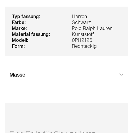
typ fassung:
Herren
farbe:
Schwarz
marke:
Polo Ralph Lauren
material fassung:
Kunststoff
modell:
0PH2126
form:
Rechteckig
Masse
stegbreite:
16 mm
glasbreite:
58 mm
bügellänge:
145 mm