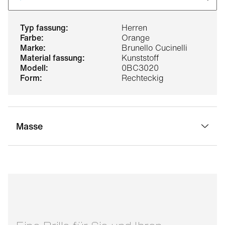
typ fassung:
Herren
farbe:
Orange
marke:
Brunello Cucinelli
material fassung:
Kunststoff
modell:
0BC3020
form:
Rechteckig
Masse
stegbreite:
19 mm
glasbreite:
51 mm
bügellänge:
145 mm