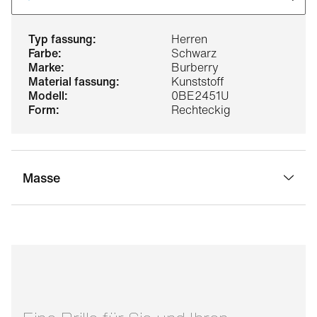
typ fassung:
Herren
farbe:
Schwarz
marke:
Burberry
material fassung:
Kunststoff
modell:
0BE2451U
form:
Rechteckig
Masse
stegbreite:
19 mm
glasbreite:
54 mm
bügellänge:
145 mm