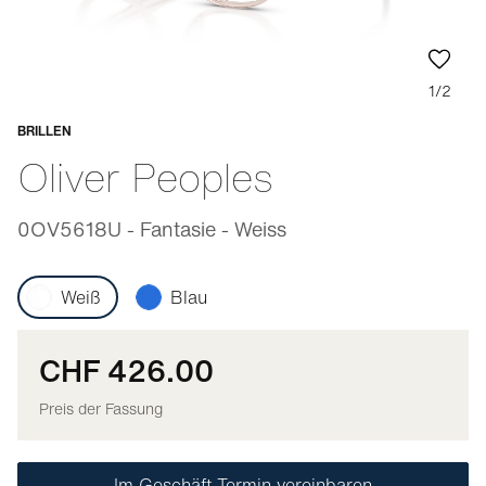
1/2
BRILLEN
Anpassbar
Oliver Peoples
0OV5618U - Fantasie - Weiss
Weiß
Blau
CHF 426.00
Preis der Fassung
Im Geschäft Termin vereinbaren