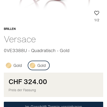
1/2
BRILLEN
Anpassbar
Versace
0VE3388U - Quadratisch - Gold
Gold
Gold
CHF 324.00
Preis der Fassung
Im Geschäft Termin vereinbaren