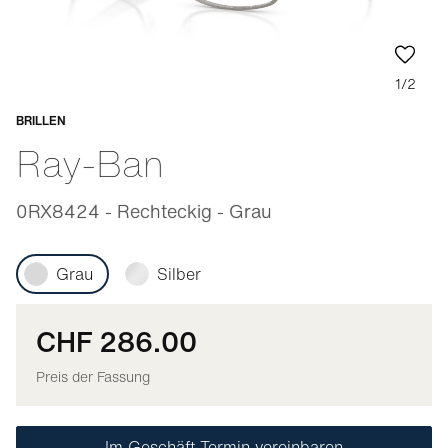
1/2
BRILLEN
Anpassbar
Ray-Ban
0RX8424 - Rechteckig - Grau
Grau
Silber
CHF 286.00
Preis der Fassung
Im Geschäft Termin vereinbaren