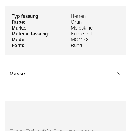
typ fassung:
Herren
farbe:
Grün
marke:
Moleskine
material fassung:
Kunststoff
modell:
MO1172
form:
Rund
Masse
stegbreite:
18 mm
glasbreite:
49 mm
bügellänge:
145 mm