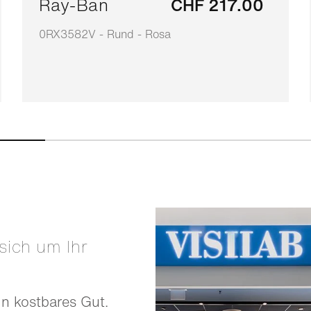
Ray-Ban
CHF 217.00
0RX3582V - Rund - Rosa
in kostbares Gut.