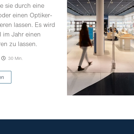
e sie durch eine
oder einen Optiker-
eren lassen. Es wird
 im Jahr einen
ren zu lassen.
30 Min.
en