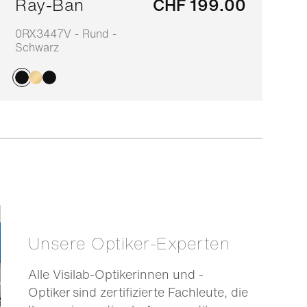
Ray-Ban
CHF 199.00
0RX3447V - Rund -
7
Schwarz
Unsere Optiker-Experten
Alle Visilab-Optikerinnen und -
Optiker sind zertifizierte Fachleute, die