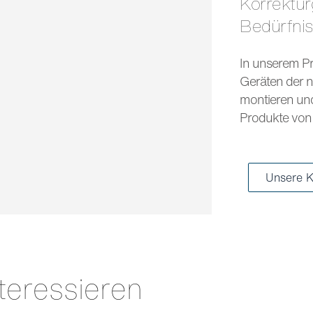
Korrekturgläser und Sonnengläser für jedes
Bedürfni
In unserem Pr
Geräten der n
montieren und 
Produkte von 
Unsere K
teressieren