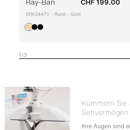
Ray-Ban
CHF 199.00
0RX3447V - Rund - Gold
1/3
Kümmern Sie sich um Ihr
Sehvermögen
Ihre Augen sind e