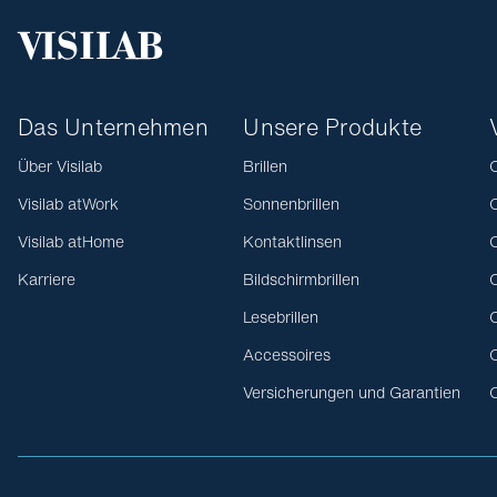
Das Unternehmen
Unsere Produkte
Über Visilab
Brillen
O
Visilab atWork
Sonnenbrillen
O
Visilab atHome
Kontaktlinsen
O
Karriere
Bildschirmbrillen
O
Lesebrillen
O
Accessoires
O
Versicherungen und Garantien
O