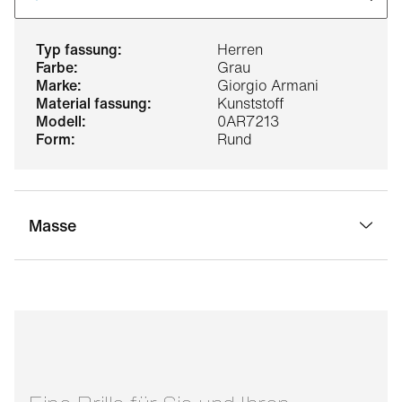
typ fassung:
Herren
farbe:
Grau
marke:
Giorgio Armani
material fassung:
Kunststoff
modell:
0AR7213
form:
Rund
Masse
stegbreite:
20 mm
glasbreite:
51 mm
bügellänge:
145 mm