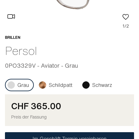
1/2
BRILLEN
Anpassbar
Persol
0PO3329V - Aviator - Grau
Grau
Schildpatt
Schwarz
CHF 365.00
Preis der Fassung
Im Geschäft Termin vereinbaren