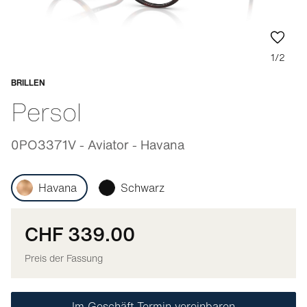
1/2
BRILLEN
Anpassbar
Persol
0PO3371V - Aviator - Havana
Havana
Schwarz
CHF 339.00
Preis der Fassung
Im Geschäft Termin vereinbaren