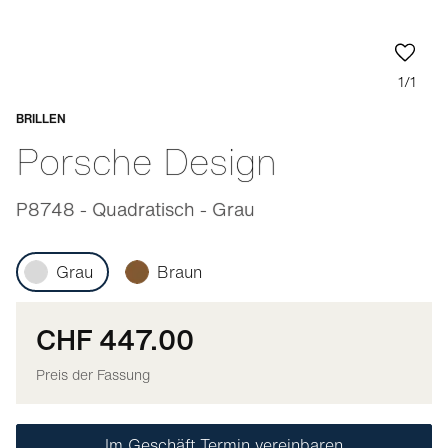
1/1
BRILLEN
Anpassbar
Porsche Design
P8748 - Quadratisch - Grau
Grau
Braun
CHF 447.00
Preis der Fassung
Im Geschäft Termin vereinbaren