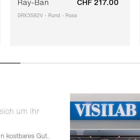
Ray-Ban
CHF 217.00
0RX3582V - Rund - Rosa
in kostbares Gut.