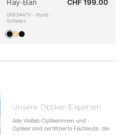
Ray-Ban
CHF 199.00
0RX3447V - Rund -
7
Schwarz
Unsere Optiker-Experten
Alle Visilab-Optikerinnen und -
Optiker sind zertifizierte Fachleute, die