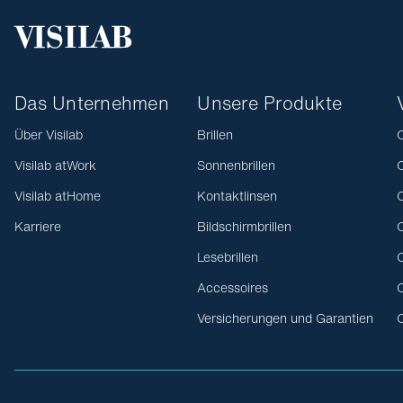
Das Unternehmen
Unsere Produkte
Über Visilab
Brillen
O
Visilab atWork
Sonnenbrillen
O
Visilab atHome
Kontaktlinsen
O
Karriere
Bildschirmbrillen
O
Lesebrillen
O
Accessoires
O
Versicherungen und Garantien
O