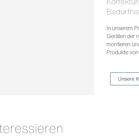
Korrekturgläser und Sonnengläser für jedes
Bedürfni
In unserem Pr
Geräten der n
montieren und 
Produkte von 
Unsere K
teressieren