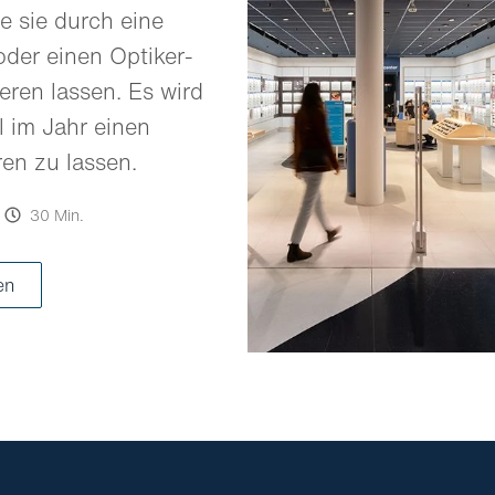
e sie durch eine
oder einen Optiker-
eren lassen. Es wird
 im Jahr einen
ren zu lassen.
30 Min.
en