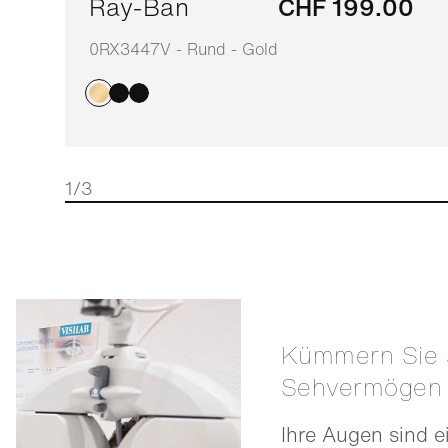
Ray-Ban
CHF 199.00
0RX3447V - Rund - Gold
1/3
Kümmern Sie sich um Ihr
Sehvermögen
Ihre Augen sind e