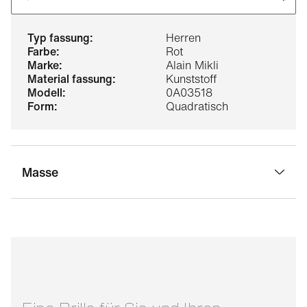
typ fassung:
Herren
farbe:
Rot
marke:
Alain Mikli
material fassung:
Kunststoff
modell:
0A03518
form:
Quadratisch
Masse
stegbreite:
19 mm
glasbreite:
52 mm
bügellänge:
145 mm