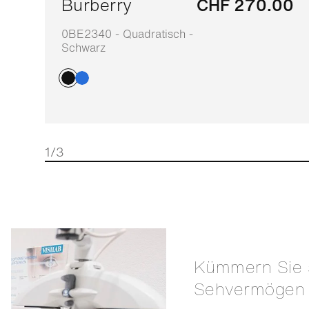
Burberry
CHF 270.00
0BE2340 - Quadratisch -
Schwarz
1/3
Kümmern Sie sich um Ihr
Sehvermögen