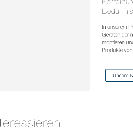
Korrekturgläser und Sonnengläser für jedes
Bedürfni
In unserem Pr
Geräten der n
montieren und 
Produkte von 
Unsere K
teressieren