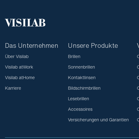
Das Unternehmen
Unsere Produkte
Über Visilab
Brillen
O
Visilab atWork
Sonnenbrillen
O
Visilab atHome
Kontaktlinsen
O
Karriere
Bildschirmbrillen
O
Lesebrillen
O
Accessoires
O
Versicherungen und Garantien
O