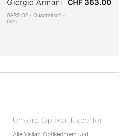
Giorgio Armani
CHF 363.00
0AR5132 - Quadratisch -
0
Grau
S
Unsere Optiker-Experten
Alle Visilab-Optikerinnen und -