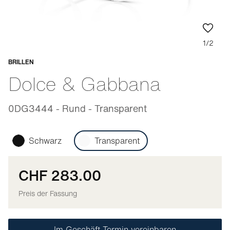
1/2
BRILLEN
Anpassbar
Dolce & Gabbana
0DG3444 - Rund - Transparent
Schwarz
Transparent
CHF 283.00
Preis der Fassung
Im Geschäft Termin vereinbaren