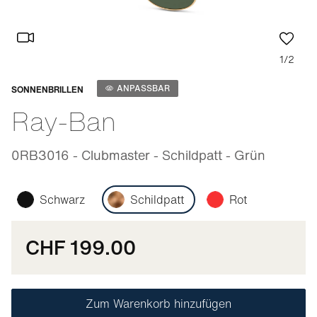
1/2
Anpassbar
ANPASSBAR
SONNENBRILLEN
Ray-Ban
0RB3016 - Clubmaster - Schildpatt - Grün
Schwarz
Schildpatt
Rot
CHF 199.00
Zum Warenkorb hinzufügen