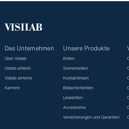
Das Unternehmen
Unsere Produkte
Über Visilab
Brillen
O
Visilab atWork
Sonnenbrillen
O
Visilab atHome
Kontaktlinsen
O
Karriere
Bildschirmbrillen
O
Lesebrillen
O
Accessoires
O
Versicherungen und Garantien
O