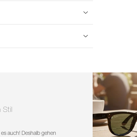
lasbreite:
55 mm
eit am weitesten verbreiteten
nischen Gläsern für mehr Sicherheit.
 maximalen UV-Schutz mit sich. Von
s grösserer Gummifassung.
 Stil
nd es auch! Deshalb gehen