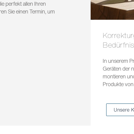
e perfekt allen Ihren
ren Sie einen Termin, um
Korrekturgläser und Sonnengläser für jedes
Bedürfni
In unserem Pr
Geräten der n
montieren und 
Produkte von 
Unsere K