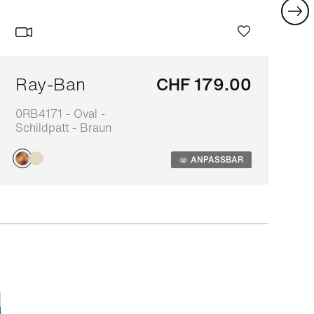
Ray-Ban
CHF 179.00
0RB4171 - Oval -
0
Schildpatt - Braun
B
ANPASSBAR