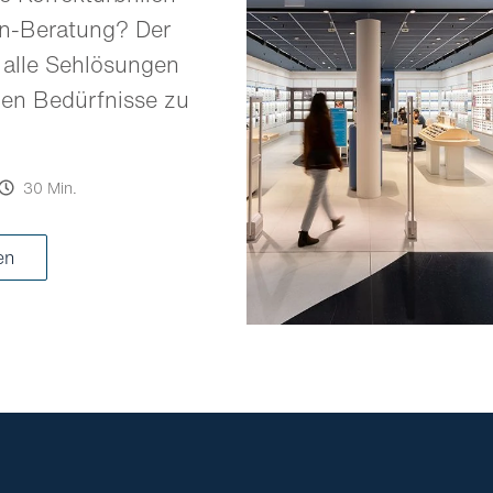
en-Beratung? Der
 alle Sehlösungen
llen Bedürfnisse zu
30 Min.
ren