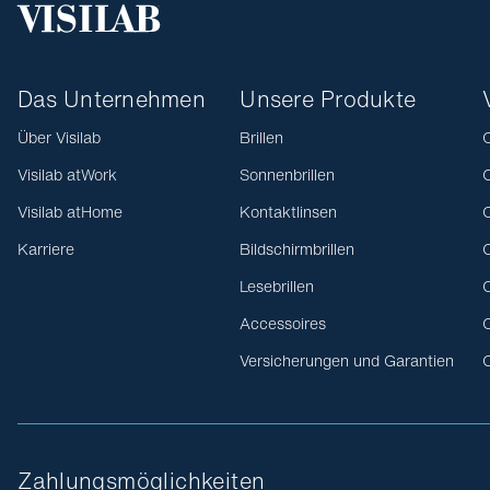
Das Unternehmen
Unsere Produkte
Über Visilab
Brillen
O
Visilab atWork
Sonnenbrillen
O
Visilab atHome
Kontaktlinsen
O
Karriere
Bildschirmbrillen
O
Lesebrillen
O
Accessoires
O
Versicherungen und Garantien
O
Zahlungsmöglichkeiten