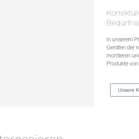
Korrekturgläser und Sonnengläser für jedes
Bedürfni
In unserem Pr
Geräten der n
montieren und 
Produkte von 
Unsere K