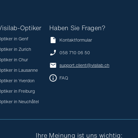
Visilab-Optiker
Haben Sie Fragen?
ptiker in Genf
Kontaktformular
ptiker in Zurich
058 710 06 50
ptiker in Chur
support.client@visilab.ch
ptiker in Lausanne
FAQ
ptiker in Yverdon
ptiker in Freiburg
ptiker in Neuchâtel
Ihre Meinung ist uns wichtig: