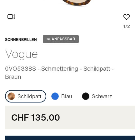
1/2
Anpassbar
ANPASSBAR
SONNENBRILLEN
Vogue
0VO5338S - Schmetterling - Schildpatt -
Braun
Schildpatt
Blau
Schwarz
CHF 135.00