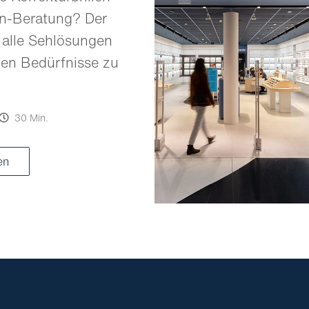
en-Beratung? Der
 alle Sehlösungen
llen Bedürfnisse zu
30 Min.
ren