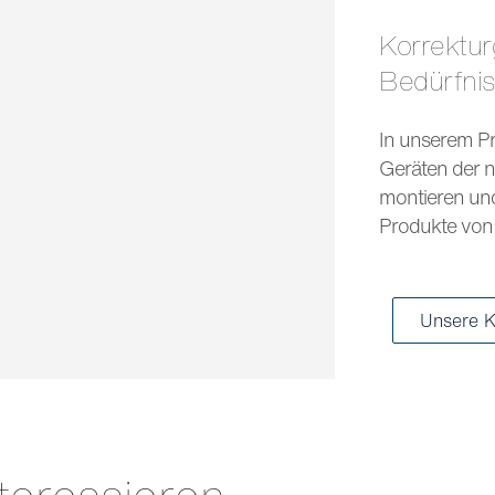
Korrekturgläser und Sonnengläser für jedes
Bedürfni
In unserem Pr
Geräten der n
montieren und 
Produkte von 
Unsere K