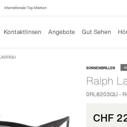
Internationale Top-Marken
Kontaktlinsen
Angebote
Gut Sehen
Hör
0RL8203QU
Anpassb
SONNENBRILLEN
Ralph L
0RL8203QU - Rec
CHF 2