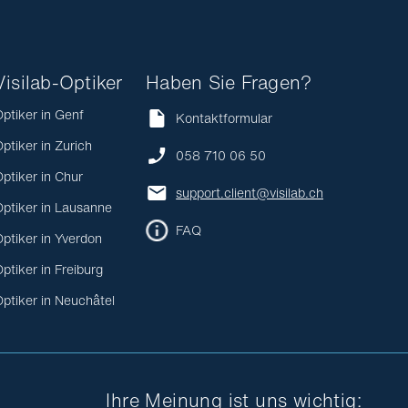
Visilab-Optiker
Haben Sie Fragen?
ptiker in Genf
Kontaktformular
ptiker in Zurich
058 710 06 50
ptiker in Chur
support.client@visilab.ch
ptiker in Lausanne
FAQ
ptiker in Yverdon
ptiker in Freiburg
ptiker in Neuchâtel
Ihre Meinung ist uns wichtig: