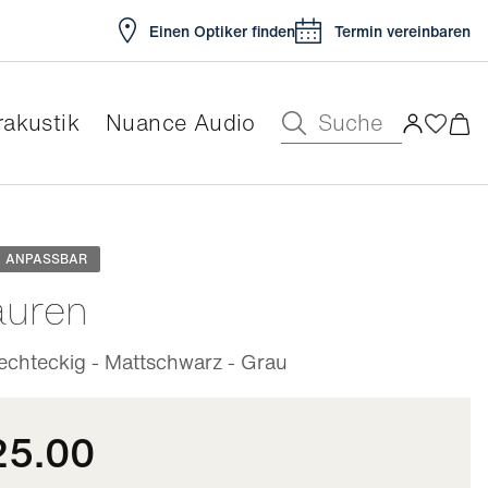
Einen Optiker finden
Termin vereinbaren
Suche
akustik
Nuance Audio
ar
ANPASSBAR
auren
hteckig - Mattschwarz - Grau
25.00