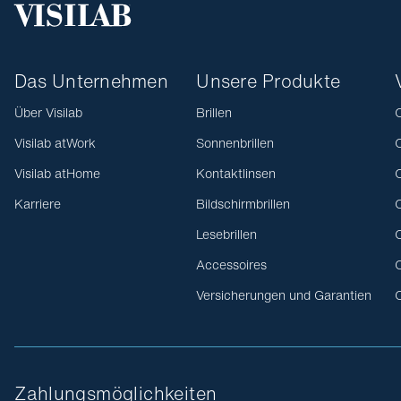
Das Unternehmen
Unsere Produkte
Über Visilab
Brillen
O
Visilab atWork
Sonnenbrillen
O
Visilab atHome
Kontaktlinsen
O
Karriere
Bildschirmbrillen
O
Lesebrillen
O
Accessoires
O
Versicherungen und Garantien
O
Zahlungsmöglichkeiten