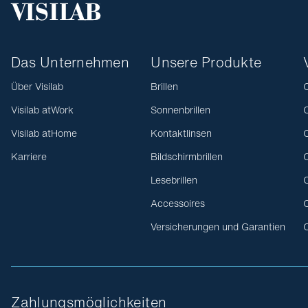
Das Unternehmen
Unsere Produkte
Über Visilab
Brillen
O
Visilab atWork
Sonnenbrillen
O
Visilab atHome
Kontaktlinsen
O
Karriere
Bildschirmbrillen
O
Lesebrillen
O
Accessoires
O
Versicherungen und Garantien
O
Zahlungsmöglichkeiten