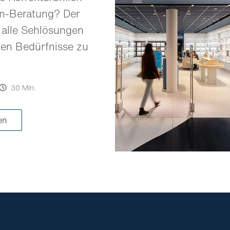
en-Beratung? Der
 alle Sehlösungen
llen Bedürfnisse zu
30 Min.
ren