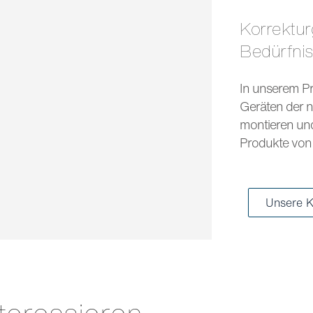
Korrekturgläser und Sonnengläser für jedes
Bedürfni
In unserem Pr
Geräten der n
montieren und 
Produkte von 
Unsere K