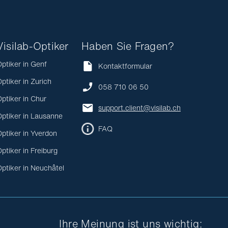
Visilab-Optiker
Haben Sie Fragen?
ptiker in Genf
Kontaktformular
ptiker in Zurich
058 710 06 50
ptiker in Chur
support.client@visilab.ch
ptiker in Lausanne
FAQ
ptiker in Yverdon
ptiker in Freiburg
ptiker in Neuchâtel
Ihre Meinung ist uns wichtig: