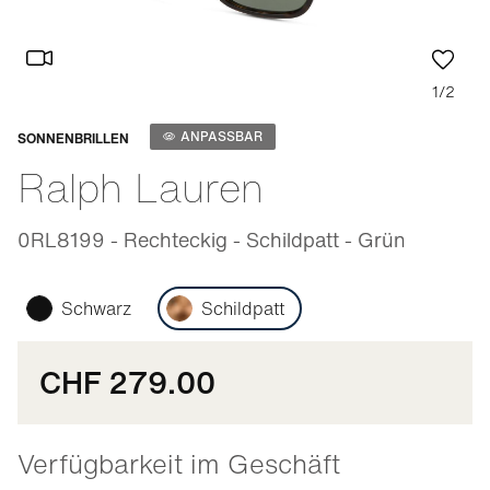
1/2
Anpassbar
ANPASSBAR
SONNENBRILLEN
Ralph Lauren
0RL8199 - Rechteckig - Schildpatt - Grün
Schwarz
Schildpatt
CHF 279.00
Verfügbarkeit im Geschäft