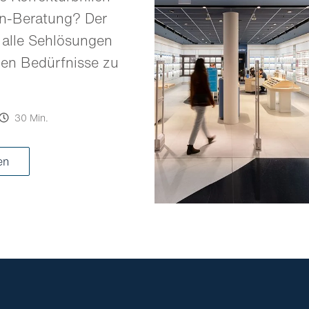
en-Beratung? Der
 alle Sehlösungen
llen Bedürfnisse zu
30 Min.
ren