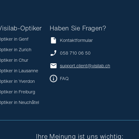
Visilab-Optiker
Haben Sie Fragen?
ptiker in Genf
Kontaktformular
ptiker in Zurich
058 710 06 50
ptiker in Chur
support.client@visilab.ch
ptiker in Lausanne
FAQ
ptiker in Yverdon
ptiker in Freiburg
ptiker in Neuchâtel
Ihre Meinung ist uns wichtig: