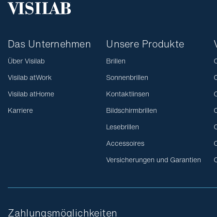
Das Unternehmen
Unsere Produkte
Über Visilab
Brillen
O
Visilab atWork
Sonnenbrillen
O
Visilab atHome
Kontaktlinsen
O
Karriere
Bildschirmbrillen
O
Lesebrillen
O
Accessoires
O
Versicherungen und Garantien
O
Zahlungsmöglichkeiten