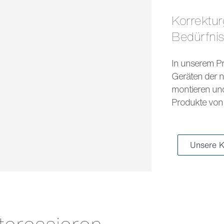
Korrekturgläser und Sonnengläser für jedes
Bedürfni
In unserem Pr
Geräten der n
montieren und 
Produkte von 
Unsere K