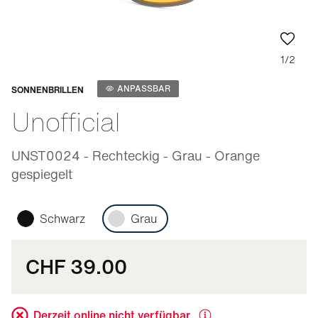
1/2
Anpassbar
ANPASSBAR
SONNENBRILLEN
Unofficial
UNST0024 - Rechteckig - Grau - Orange
gespiegelt
Schwarz
Grau
CHF 39.00
Derzeit online nicht verfügbar