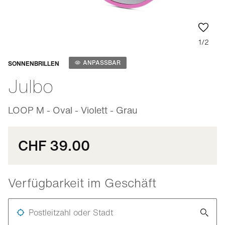
1/2
Anpassbar
ANPASSBAR
SONNENBRILLEN
Julbo
LOOP M - Oval - Violett - Grau
CHF 39.00
Verfügbarkeit im Geschäft
Postleitzahl oder Stadt