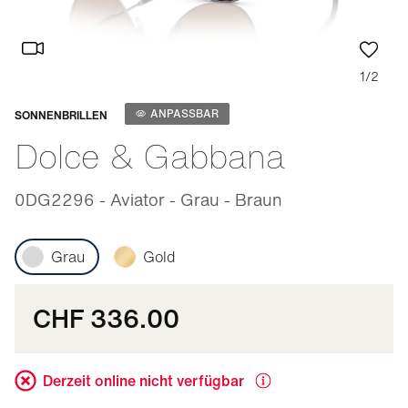
1/2
Anpassbar
ANPASSBAR
SONNENBRILLEN
Dolce & Gabbana
0DG2296 - Aviator - Grau - Braun
Grau
Gold
CHF 336.00
Derzeit online nicht verfügbar