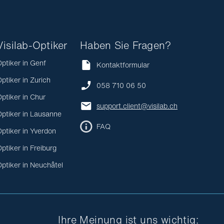
Visilab-Optiker
Haben Sie Fragen?
ptiker in Genf
Kontaktformular
ptiker in Zurich
058 710 06 50
ptiker in Chur
support.client@visilab.ch
ptiker in Lausanne
FAQ
ptiker in Yverdon
ptiker in Freiburg
ptiker in Neuchâtel
Ihre Meinung ist uns wichtig: