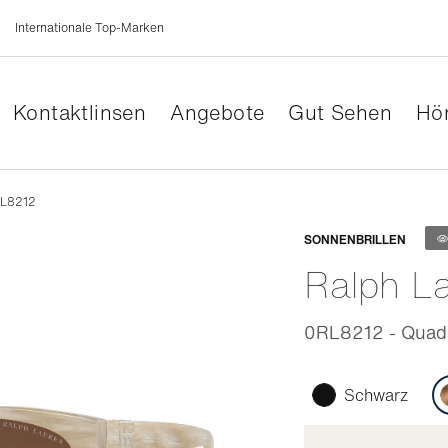
Internationale Top-Marken
Kontaktlinsen
Angebote
Gut Sehen
Hör
RL8212
Anpassb
SONNENBRILLEN
Ralph L
0RL8212 - Quadra
Schwarz