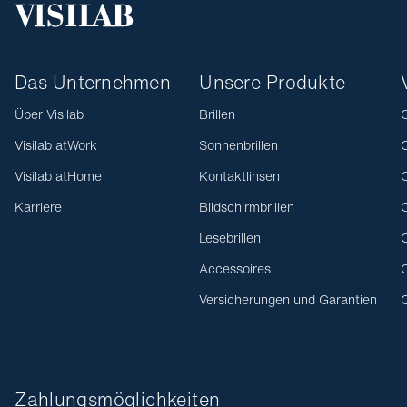
Das Unternehmen
Unsere Produkte
Über Visilab
Brillen
O
Visilab atWork
Sonnenbrillen
O
Visilab atHome
Kontaktlinsen
O
Karriere
Bildschirmbrillen
O
Lesebrillen
O
Accessoires
O
Versicherungen und Garantien
O
Zahlungsmöglichkeiten