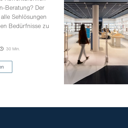
en-Beratung? Der
 alle Sehlösungen
llen Bedürfnisse zu
30 Min.
ren