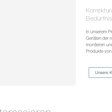
Korrekturgläser und Sonnengläser für jedes
Bedürfni
In unserem Pr
Geräten der n
montieren und 
Produkte von 
Unsere K