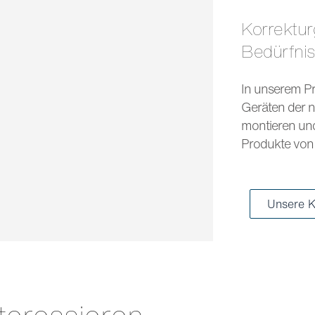
Korrekturgläser und Sonnengläser für jedes
Bedürfni
In unserem Pr
Geräten der n
montieren und 
Produkte von 
Unsere K