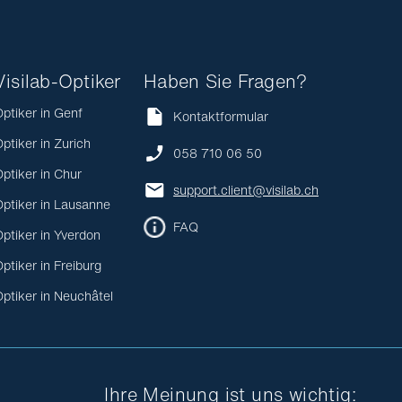
Visilab-Optiker
Haben Sie Fragen?
ptiker in Genf
Kontaktformular
ptiker in Zurich
058 710 06 50
ptiker in Chur
support.client@visilab.ch
ptiker in Lausanne
FAQ
ptiker in Yverdon
ptiker in Freiburg
ptiker in Neuchâtel
Ihre Meinung ist uns wichtig: