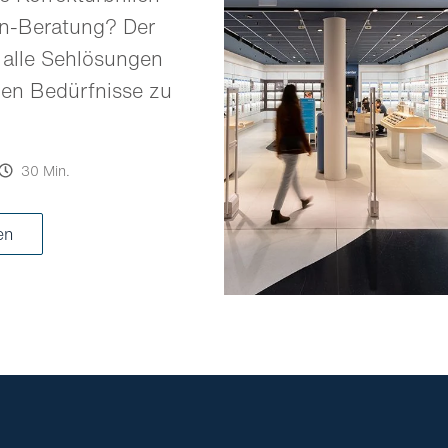
en-Beratung? Der
 alle Sehlösungen
llen Bedürfnisse zu
30 Min.
ren