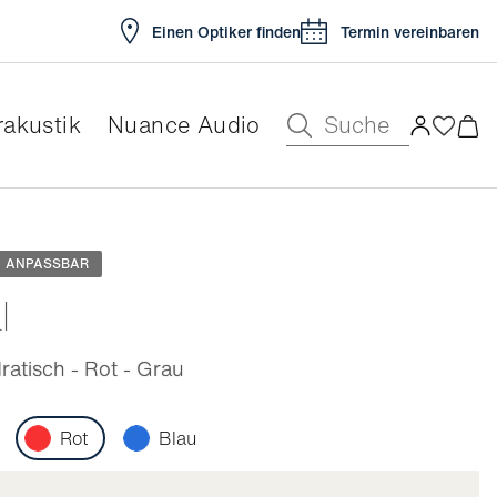
Einen Optiker finden
Termin vereinbaren
Suche
akustik
Nuance Audio
ar
ANPASSBAR
l
atisch - Rot - Grau
Rot
Blau