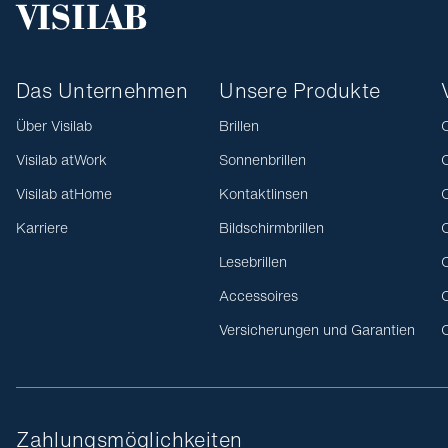
Das Unternehmen
Unsere Produkte
Über Visilab
Brillen
O
Visilab atWork
Sonnenbrillen
O
Visilab atHome
Kontaktlinsen
O
Karriere
Bildschirmbrillen
O
Lesebrillen
O
Accessoires
O
Versicherungen und Garantien
O
Zahlungsmöglichkeiten